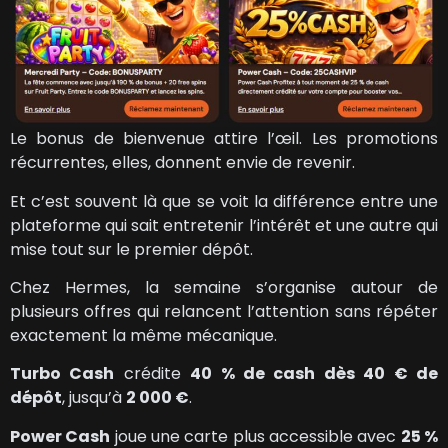
Le bonus de bienvenue attire l’œil. Les promotions
récurrentes, elles, donnent envie de revenir.
Et c’est souvent là que se voit la différence entre une
plateforme qui sait entretenir l’intérêt et une autre qui
mise tout sur le premier dépôt.
Chez Hermes, la semaine s’organise autour de
plusieurs offres qui relancent l’attention sans répéter
exactement la même mécanique.
Turbo Cash
crédite
40 % de cash dès 40 € de
dépôt
, jusqu’à
2 000 €
.
Power Cash
joue une carte plus accessible avec
25 %