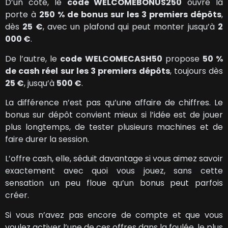
D’un côté, le
code WELCOMEBONUS250
ouvre la
porte à
250 % de bonus sur les 3 premiers dépôts
,
dès
25 €
, avec un plafond qui peut monter jusqu’à
2
000 €
.
De l’autre, le
code WELCOMECASH50
propose
50 %
de cash réel sur les 3 premiers dépôts
, toujours dès
25 €
, jusqu’à
500 €
.
La différence n’est pas qu’une affaire de chiffres. Le
bonus sur dépôt convient mieux si l’idée est de jouer
plus longtemps, de tester plusieurs machines et de
faire durer la session.
L’offre cash, elle, séduit davantage si vous aimez savoir
exactement avec quoi vous jouez, sans cette
sensation un peu floue qu’un bonus peut parfois
créer.
Si vous n’avez pas encore de compte et que vous
voulez activer l’une de ces offres dans la foulée, le plus