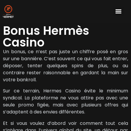
Bonus Hermès
Casino
Un bonus, ce n’est pas juste un chiffre posé en gros
sur une bannière. C’est souvent ce qui vous fait entrer,
déposer, tenter quelques spins de plus, ou au
contraire rester raisonnable en gardant la main sur
votre bankroll.
Sur ce terrain, Hermes Casino évite le minimum
syndical. La plateforme ne vous attire pas avec une
seule promo figée, mais avec plusieurs offres qui
s’adaptent à des envies différentes.
Et si vous voulez d’abord voir comment tout cela
s’intègre dans l’univers global du site, un détour par