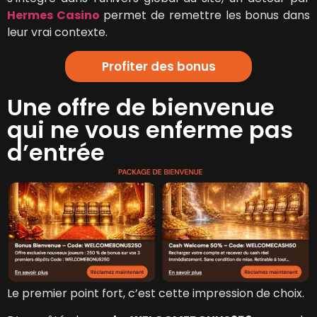
Hermes Casino
permet de remettre les bonus dans
leur vrai contexte.
Profiter des bonus
Une offre de bienvenue
qui ne vous enferme pas
d’entrée
Le premier point fort, c’est cette impression de choix.