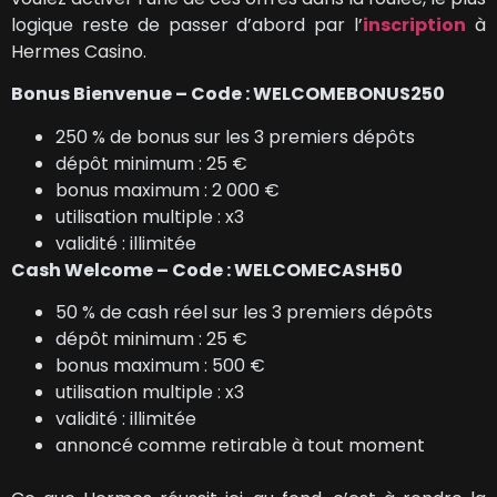
logique reste de passer d’abord par l’
inscription
à
Hermes Casino.
Bonus Bienvenue – Code : WELCOMEBONUS250
250 % de bonus sur les 3 premiers dépôts
dépôt minimum : 25 €
bonus maximum : 2 000 €
utilisation multiple : x3
validité : illimitée
Cash Welcome – Code : WELCOMECASH50
50 % de cash réel sur les 3 premiers dépôts
dépôt minimum : 25 €
bonus maximum : 500 €
utilisation multiple : x3
validité : illimitée
annoncé comme retirable à tout moment